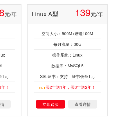
8
139
Linux A型
元/年
元/年
空间大小：500M+赠送100M
每月流量：30G
ux
操作系统：Linux
M
数据库：MySQL5
至1元
SSL证书：支持，证书低至1元
2年！
买2年送1年，买3年送2年！
详情
立即购买
查看详情