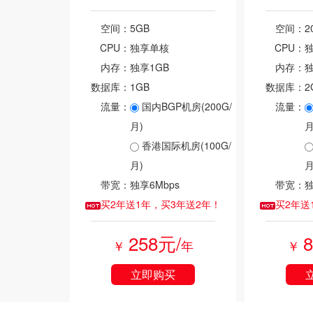
空间：
5GB
空间：
2
CPU：
独享单核
CPU：
内存：
独享1GB
内存：
独
数据库：
1GB
数据库：
2
流量：
国内BGP机房(200G/
流量：
月)
月
香港国际机房(100G/
月)
月
带宽：
独享6Mbps
带宽：
独
买2年送1年，买3年送2年！
买2年送
258元/
￥
年
￥
立即购买