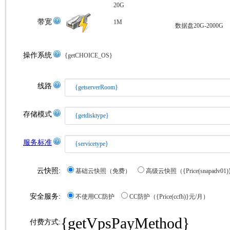
20G
带宽
1M
数据盘20G-2000G
操作系统
{getCHOICE_OS}
线路
{getserverRoom}
存储模式
{getdisktype}
服务标准
{servicetype}
云快照:
基础云快照（免费）
高级云快照（{Price(snapadv01
安全服务:
不使用CC防护
CC防护（
{Price(ccfh)}
元/月）
{getVpsPayMethod}
付费方式: