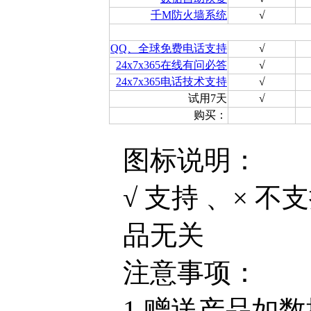
千M防火墙系统
√
QQ、全球免费电话支持
√
24x7x365在线有问必答
√
24x7x365电话技术支持
√
试用7天
√
购买：
图标说明：
√ 支持 、× 
品无关
注意事项：
1.赠送产品如