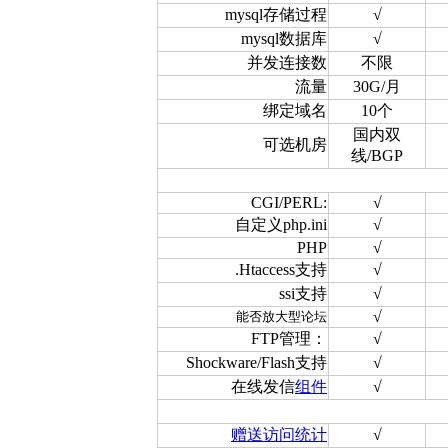
mysql存储过程
√
mysql数据库
√
并发连接数
不限
流量
30G/月
绑定域名
10个
国内双
可选机房
线/BGP
CGI/PERL:
√
自定义php.ini
√
PHP
√
.Htaccess支持
√
ssi支持
√
√
能否放大型论坛
FTP管理：
√
Shockware/Flash支持
√
在线发信
组件
√
赠送访问统计
√