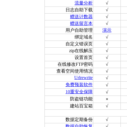
流量分析
√
日志自助下载
√
赠送计数器
√
赠送留言本
√
用户自助管理
演示
绑定域名
√
自定义错误页
√
zip在线解压
√
设置首页
√
在线修改FTP密码
√
查看空间使用情况
√
Urlrewrite
√
免费预装软件
√
10重安全保障
√
防盗链功能
×
建站百宝箱
√
数据定期备份
√
数据自助恢复
√