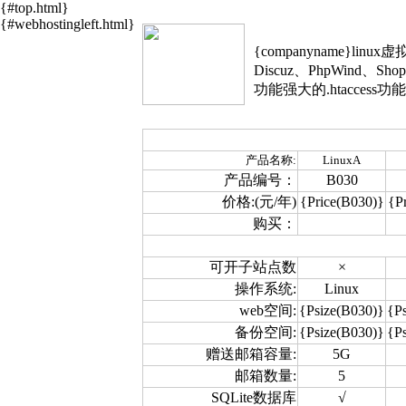
{#top.html}
{#webhostingleft.html}
{companyname}linu
Discuz、PhpWind、
功能强大的.htacce
产品名称:
LinuxA
产品编号：
B030
价格:(元/年)
{Price(B030)}
{P
购买：
可开子站点数
×
操作系统:
Linux
web空间:
{Psize(B030)}
{P
备份空间:
{Psize(B030)}
{P
赠送邮箱容量:
5G
邮箱数量:
5
SQLite数据库
√