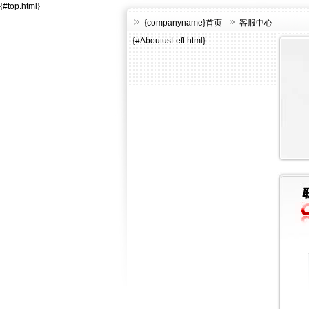
{#top.html}
{companyname}首页
客服中心
{#AboutusLeft.html}