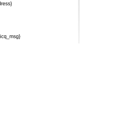
ess}
oicq_msg}