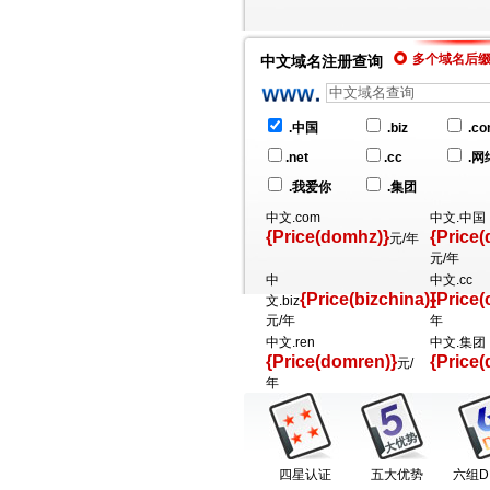
多个域名后
中文域名注册查询
.中国
.biz
.c
.net
.cc
.网
.我爱你
.集团
中文.com
中文.中国
{Price(domhz)}
{Price
元/年
元/年
中
中文.cc
{Price(bizchina)}
{Price(
文.biz
元/年
年
中文.ren
中文.集团
{Price(domren)}
{Price(
元/
年
四星认证
五大优势
六组D