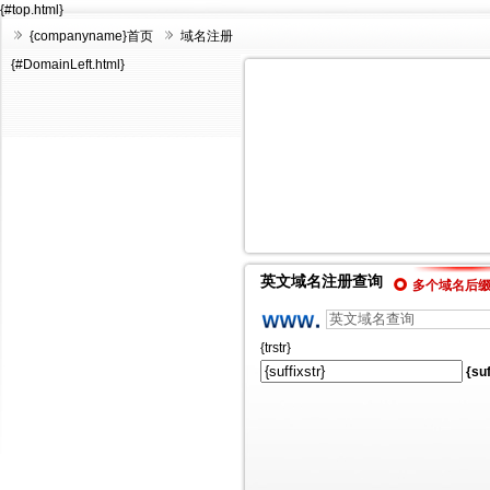
{#top.html}
{companyname}首页
域名注册
{#DomainLeft.html}
英文域名注册查询
多个域名后
{trstr}
{suf