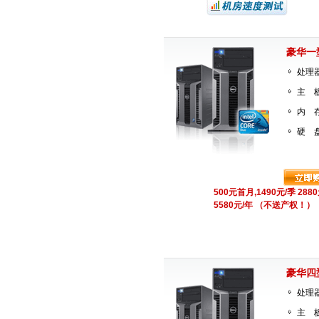
豪华一
处理器
主 板：
内 存
硬 盘
500元首月,1490元/季 288
5580元/年 （不送产权！）
豪华四
处理器
主 板