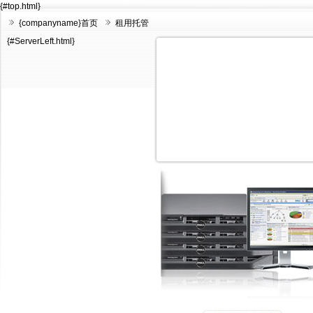
{#top.html}
{companyname}首页
租用托管
{#ServerLeft.html}