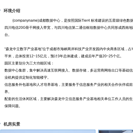
环境介绍
{companyname}成都数据中心，是按照国际Tier4 标准建设的五星级绿色数
四川电信20G骨干网接入带宽，与四川电信第二通信枢纽数据中心共同形成西南
台。
“森龙中立数字产业基地”位于成都市海峡两岸科技产业开发园内中央商务区域，占地
平米，总体投资12~15亿元，预计3年总体建成，建成后年产值20~25个亿。
园区主要划分为三大功能区域：
数据中心集群，集中解决高速互联网接入、数据存储，多运营商网络出口等基础信
业机构提供定制化智能楼宇。
信息服务外包基地和人才培养基地，主要服务于信息服务产业的相关合作伙伴或前
养。
配套的生活休闲区域，主要解决森龙中立信息服务产业基地相关单位工作人员的生
保障问题。
机房实景