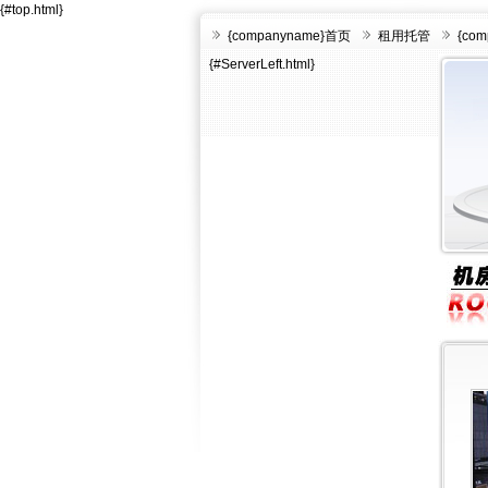
{#top.html}
{companyname}首页
租用托管
{co
{#ServerLeft.html}