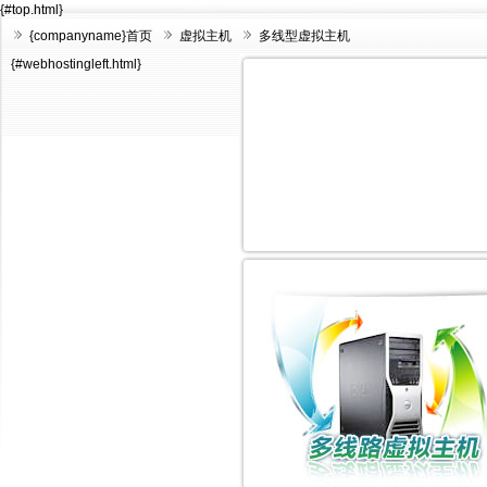
{#top.html}
{companyname}首页
虚拟主机
多线型虚拟主机
{#webhostingleft.html}