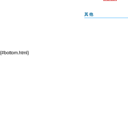
其他
{#bottom.html}