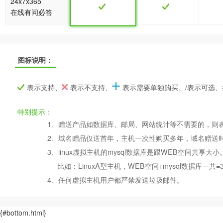
24x7x365
在线有问必答
图标说明：
MYSQL 50M
MYSQL 50M
MYSQL 100
产品名称
表示支持、
表示不支持、
表示需要单独购买、/表示可选
{Price(b022)}
{Price(b022)}
{Price(m02
特别提示：
元/年
1、赠送产品如数据库、邮局、网站统计等不需要的，则
元/年
元/年
价格
2、域名赠品仅送首年，主机一次性购买多年，域名赠送
立即购买
立即购买
立即购买
3、linux虚拟主机的mysql数据库是跟WEB空间共享大小
比如：LinuxA型主机，WEB空间+mysql数据
4、任何虚拟主机用户都严禁发送垃圾邮件。
版本：Mysql5.x
{#bottom.html}
机房线路：电信、