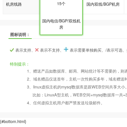
15个
机房线路
国内双线/BGP机房
国内双线/BGP机房
国内电信/BGP/双线机
房
图标说明：
LinuxA
LinuxA
LinuxA
LinuxB
LinuxB
LinuxB
产品名称
产品名称
产品名称
表示支持、
表示不支持、
表示需要单独购买、/表示可选
产品编号
产品编号
产品编号
B030
B030
B030
B031
B031
B031
特别提示：
1、赠送产品如数据库、邮局、网站统计等不需要的，则
操作系统
设置首页
数据定期备份
Linux
Linux
2、域名赠品仅送首年，主机一次性购买多年，域名赠送
3、linux虚拟主机的mysql数据库是跟WEB空间共享大小
比如：LinuxA型主机，WEB空间+mysql数据
PHP
错误页面定义
数据自助恢复
4、任何虚拟主机用户都严禁发送垃圾邮件。
Htaccess
rar在线压缩
千兆防火墙系统
{#bottom.html}