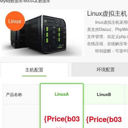
Mysql数据库/MSSQL数据库
Linux虚拟主机
linux
虚拟主机
采用L
美支持Discuz、PhpW
文件管理、自定义php
在线压缩、在线解压等一
特别提醒：可选中
环境配置
主机配置
LinuxA
LinuxA
LinuxB
产品名称
{Price(b03
{Price(b03
{Price(b03