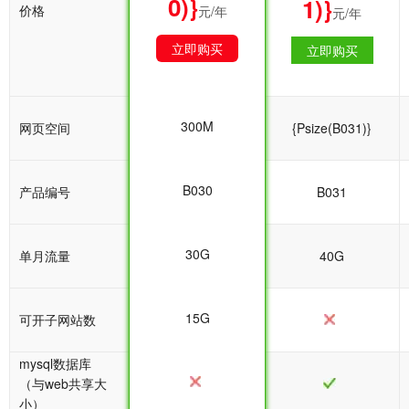
0)}
0)}
1)}
价格
元/年
元/年
元/年
立即购买
立即购买
立即购买
300M
网页空间
{Psize(B030)}
{Psize(B031)}
B030
产品编号
B030
B031
30G
单月流量
30G
40G
15G
可开子网站数
mysql数据库
（与web共享大
小）