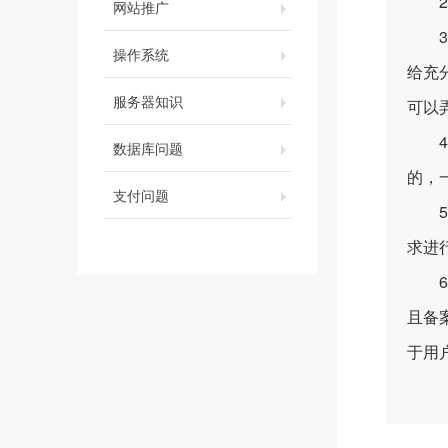
2、
网站推广
3、
操作系统
给充
服务器知识
可以
4、
数据库问题
的，
支付问题
5、
求进
6、
且备
于用