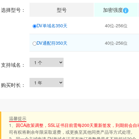
选择型号：
型号
加密强度
DV单域名350天
40位-256位
DV通配符350天
40位-256位
支持域名：
购买时长：
温馨提示
1、
因CA政策调整，SSL证书目前需每200天重新签发，到期前会自
司有权将剩余年限采取退费，或更换至其他同类产品等方式处理。
2、同一个主域申请 DV单域名证书有效订单数量最多不能超过20个。如：jyhost