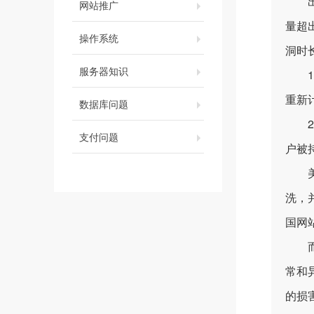
出现
网站推广
量超
操作系统
洞时
服务器知识
1、
重新
数据库问题
2、
支付问题
户被
洗，
国网
而关
常和
的损