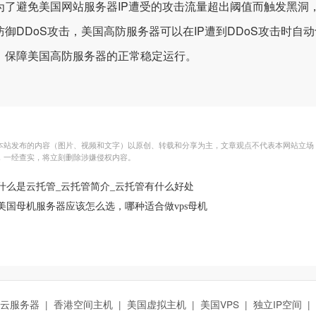
避免美国网站服务器IP遭受的攻击流量超出阈值而触发黑洞
防御DDoS攻击，美国高防服务器可以在IP遭到DDoS攻击时自动
，保障美国高防服务器的正常稳定运行。
本站发布的内容（图片、视频和文字）以原创、转载和分享为主，文章观点不代表本网站立场，如果
，一经查实，将立刻删除涉嫌侵权内容。
什么是云托管_云托管简介_云托管有什么好处
美国母机服务器应该怎么选，哪种适合做vps母机
云服务器
|
香港空间主机
|
美国虚拟主机
|
美国VPS
|
独立IP空间
|