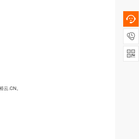


裕云.CN。